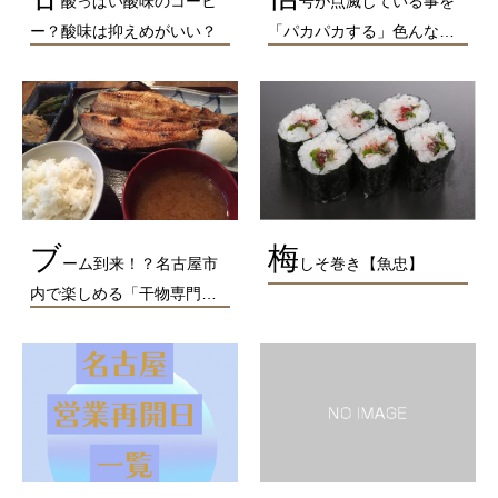
酸っぱい酸味のコーヒ
号が点滅している事を
ー？酸味は抑えめがいい？
「パカパカする」色んな…
ブ
梅
ーム到来！？名古屋市
しそ巻き【魚忠】
内で楽しめる「干物専門…