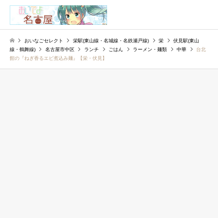
検索
おいなごセレクト
栄駅(東山線・名城線・名鉄瀬戸線)
栄
伏見駅(東山
線・鶴舞線)
名古屋市中区
ランチ
ごはん
ラーメン・麺類
中華
台北
館の『ねぎ香るエビ煮込み麺』【栄・伏見】