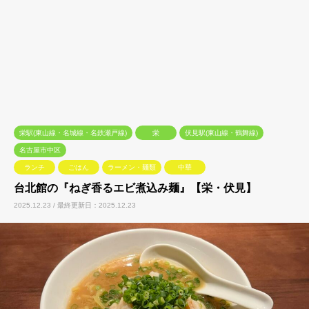
栄駅(東山線・名城線・名鉄瀬戸線)
栄
伏見駅(東山線・鶴舞線)
名古屋市中区
ランチ
ごはん
ラーメン・麺類
中華
台北館の『ねぎ香るエビ煮込み麺』【栄・伏見】
2025.12.23 / 最終更新日：2025.12.23