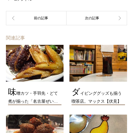
関連記事
味
ダ
噌カツ・手羽先・どて
イビンググッズも揃う
煮が揃った「名古屋ぜい…
喫茶店。マックス【伏見】