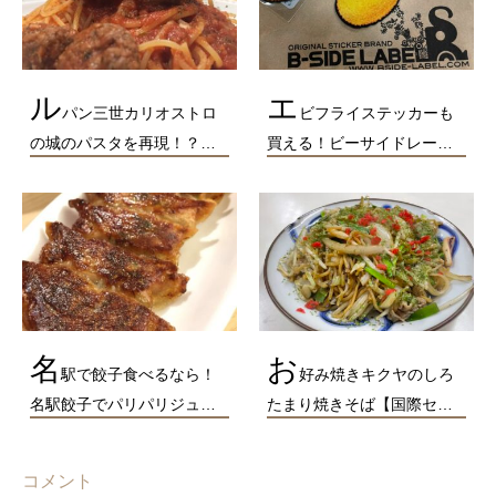
ル
エ
パン三世カリオストロ
ビフライステッカーも
の城のパスタを再現！？…
買える！ビーサイドレー…
名
お
駅で餃子食べるなら！
好み焼きキクヤのしろ
名駅餃子でパリパリジュ…
たまり焼きそば【国際セ…
コメント