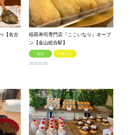
べ【名古
稲荷寿司専門店『ここいなり』オープ
ン【金山総合駅】
金山
一息つく
2026.02.05