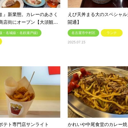
ま』新業態。カレーのあさく
えび天丼まる大のスペシャル
商店街にオープン【大須観…
閤通】
線・名城線・名鉄瀬戸線)
名古屋市中村区
ランチ
2025.07.15
ポテト専門店サンライト
かれいや中尾食堂のカレー焼