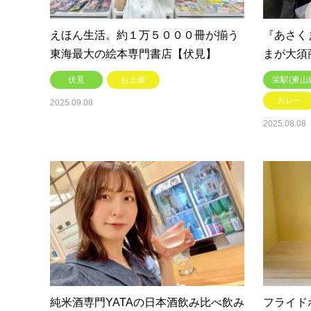
えほん生活。約１万５０００冊が揃う
『あさく
東海最大の絵本専門書店【伏見】
まが大須
伏見
お土産
栄駅(東山
カレー
2025.09.08
2025.08.08
純米酒専門YATAの日本酒飲み比べ飲み
フライド