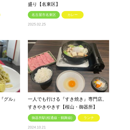
盛り【名東区】
名古屋市名東区
カレー
2025.02.25
『グル』
一人でも行ける『すき焼き』専門店。
すきやきやきす【桜山・御器所】
御器所駅(桜通線・鶴舞線)
ランチ
2024.10.21