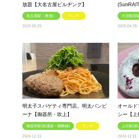
放題【大名古屋ビルヂング】
(SunR
名古屋駅（東側）
ランチ
大須観音駅
2025.05.25
2025.04.29
明太子スパゲティ専門店。明太バンビ
オールド
ーナ【御器所・吹上】
シー【上
御器所駅(桜通線・鶴舞線)
ランチ
上社駅(東
2024.12.31
2024.12.31