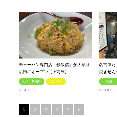
チャーハン専門店『炒飯信』が大須商
名古屋た
店街にオープン【上前津】
焼きせん
大須・矢場町
ランチ
熱田
2024.09.17
2024.09.01
1
2
3
4
5
