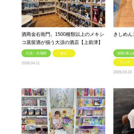
酒商金右衛門。1500種類以上のメキシ
きしめん
コ蒸留酒が揃う大須の酒店【上前津】
大須・矢場町
飲む
栄駅(東山
ランチ
2026.04.11
2026.03.23