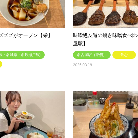
ズズズがオープン【栄】
味噌処友遊の焼き味噌食べ比
屋駅】
線・名城線・名鉄瀬戸線)
名古屋駅（東側）
飲む
2026.03.19