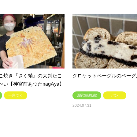
こ焼き『さく蛸』の大判たこ
クロケットベーグルのベーグ
べい【神宮前あつたnagAya】
一息つく
原駅(鶴舞線)
パン
2024.07.31