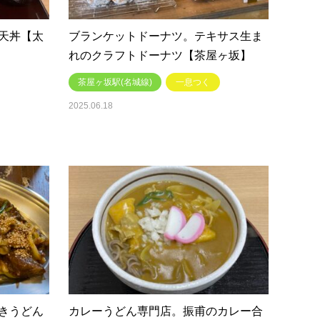
天丼【太
ブランケットドーナツ。テキサス生ま
れのクラフトドーナツ【茶屋ヶ坂】
茶屋ヶ坂駅(名城線)
一息つく
2025.06.18
きうどん
カレーうどん専門店。振甫のカレー合