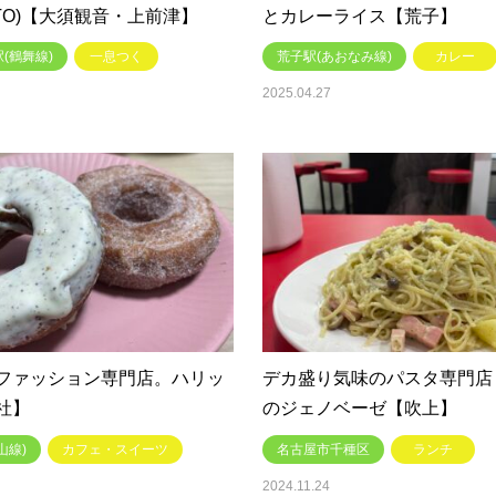
AITO)【大須観音・上前津】
とカレーライス【荒子】
(鶴舞線)
一息つく
荒子駅(あおなみ線)
カレー
2025.04.27
ファッション専門店。ハリッ
デカ盛り気味のパスタ専門店
社】
のジェノベーゼ【吹上】
山線)
カフェ・スイーツ
名古屋市千種区
ランチ
2024.11.24