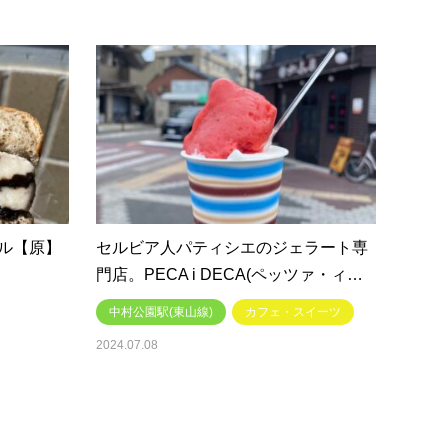
ル【原】
セルビア人パティシエのジェラート専
門店。PECA i DECA(ペッツァ・ィ…
中村公園駅(東山線)
カフェ・スイーツ
2024.07.08