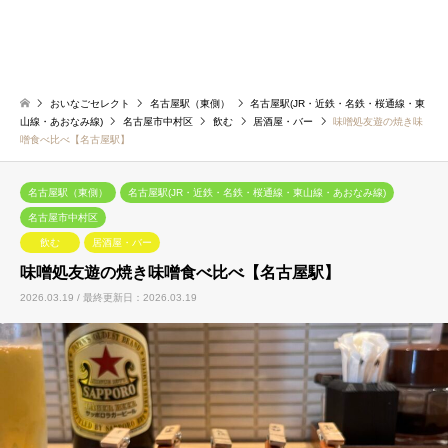
おいなごセレクト
名古屋駅（東側）
名古屋駅(JR・近鉄・名鉄・桜通線・東
山線・あおなみ線)
名古屋市中村区
飲む
居酒屋・バー
味噌処友遊の焼き味
噌食べ比べ【名古屋駅】
名古屋駅（東側）
名古屋駅(JR・近鉄・名鉄・桜通線・東山線・あおなみ線)
名古屋市中村区
飲む
居酒屋・バー
味噌処友遊の焼き味噌食べ比べ【名古屋駅】
2026.03.19 / 最終更新日：2026.03.19