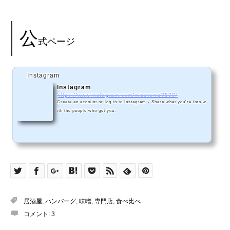
公
式ページ
Instagram
Instagram
https://www.instagram.com/misotomo0509/
Create an account or log in to Instagram - Share what you're into w
ith the people who get you.
居酒屋
,
ハンバーグ
,
味噌
,
専門店
,
食べ比べ
コメント:
3