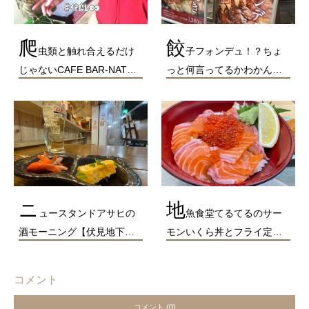
爬
餃
虫類と触れ合えるだけ
子フォンデュ！？ちょ
じゃないCAFE BAR-NAT…
っと何言ってるかわかん…
ニ
地
ュースタンドアサヒの
魚食堂てるてるのサー
酒モーニング【伏見地下…
モンいくら丼とフライ定…
コメント
コメント (0)