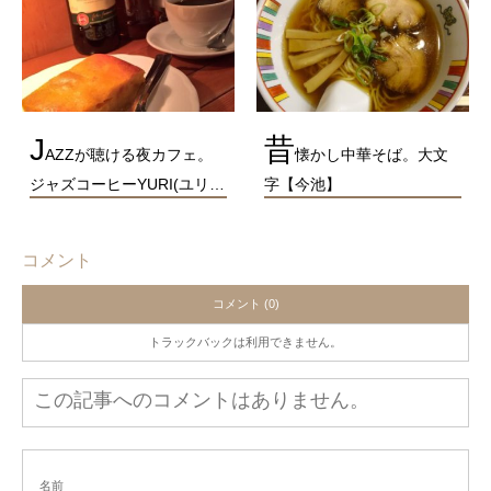
J
昔
AZZが聴ける夜カフェ。
懐かし中華そば。大文
ジャズコーヒーYURI(ユリ…
字【今池】
コメント
コメント (0)
トラックバックは利用できません。
この記事へのコメントはありません。
名前