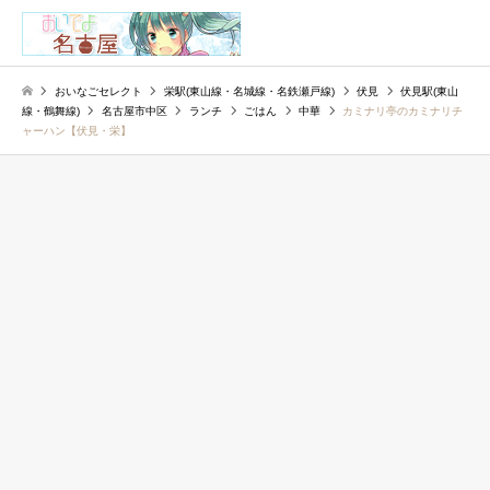
検索
おいなごセレクト
栄駅(東山線・名城線・名鉄瀬戸線)
伏見
伏見駅(東山
線・鶴舞線)
名古屋市中区
ランチ
ごはん
中華
カミナリ亭のカミナリチ
ャーハン【伏見・栄】