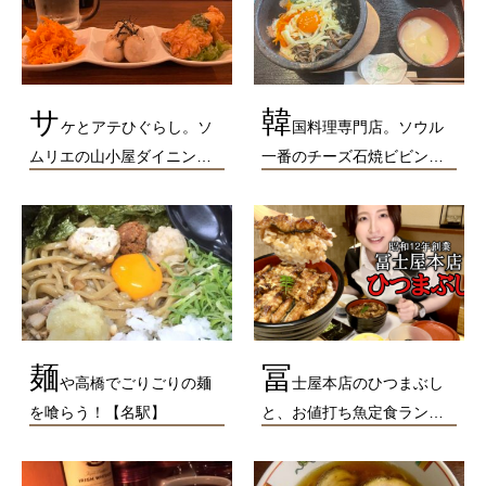
サ
韓
ケとアテひぐらし。ソ
国料理専門店。ソウル
ムリエの山小屋ダイニン…
一番のチーズ石焼ビビン…
麺
冨
や高橋でごりごりの麺
士屋本店のひつまぶし
を喰らう！【名駅】
と、お値打ち魚定食ラン…