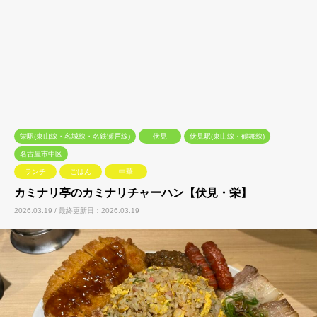
栄駅(東山線・名城線・名鉄瀬戸線)
伏見
伏見駅(東山線・鶴舞線)
名古屋市中区
ランチ
ごはん
中華
カミナリ亭のカミナリチャーハン【伏見・栄】
2026.03.19 / 最終更新日：2026.03.19