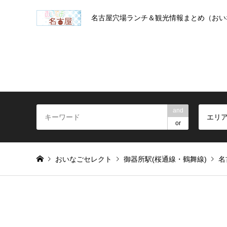
名古屋穴場ランチ＆観光情報まとめ（おい
and
エリ
or
おいなごセレクト
御器所駅(桜通線・鶴舞線)
名