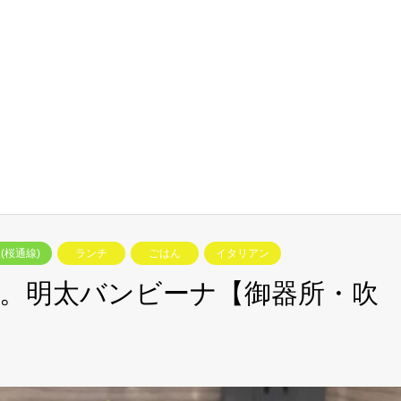
(桜通線)
ランチ
ごはん
イタリアン
。明太バンビーナ【御器所・吹