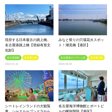
現存する日本最古の跳上橋。
みなと祭りの穴場花火スポッ
名古屋港跳上橋【登録有形文
ト！潮見橋【港区】
化財】
名古屋港駅
名古屋の橋
名古屋港ガーデンふ頭
名古屋の橋
2022.01.31
2020.06.30
シートレインランドの大観覧
名古屋海洋博物館とポートビ
車。シースルーゴンドラから
ルの螺旋階段【港区】