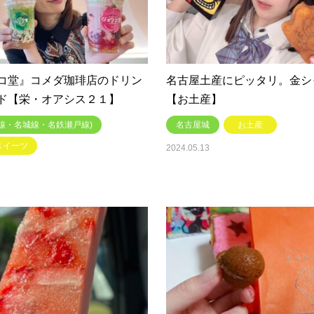
コ堂』コメダ珈琲店のドリン
名古屋土産にピッタリ。金シ
ド【栄・オアシス２１】
【お土産】
線・名城線・名鉄瀬戸線)
名古屋城
お土産
スイーツ
2024.05.13