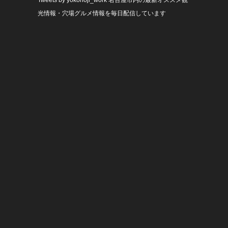
Tweets by yokonoji_work
名古屋市内の最新オススメ観
光情報・穴場グルメ情報を毎日配信しています