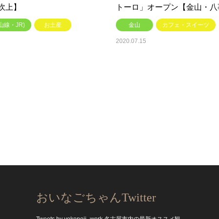
吹上】
トーロ」オープン【金山・八
山線・JR)
お土産
金山
カフェ・スイーツ
2020.07.15
おいなごちゃんTwitter