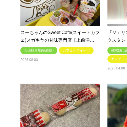
スーちゃんのSweet Cafe(スイートカフ
『ジェリ
ェ)スガキヤの甘味専門店【上前津…
クスタン
大須観音駅(鶴舞線)
カフェ・スイーツ
栄駅(東山
カフェ・
2025.08.03
2025.04.08