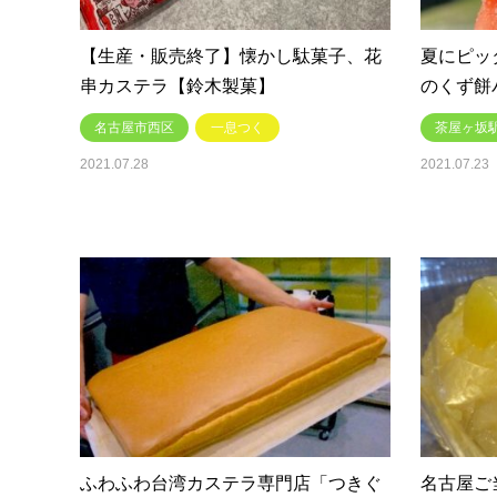
【生産・販売終了】懐かし駄菓子、花
夏にピッ
串カステラ【鈴木製菓】
のくず餅
名古屋市西区
一息つく
茶屋ヶ坂駅
2021.07.28
2021.07.23
ふわふわ台湾カステラ専門店「つきぐ
名古屋ご