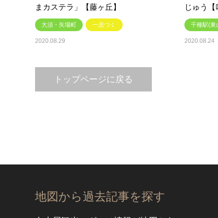
まカステラ」【藤ヶ丘】
じゅう【
大須・矢場町
一息つく
千種駅(東
2020.08.29
2020.08.24
トップページに戻る
地図から過去記事を探す