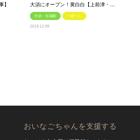
事】
大須にオープン！黄白白【上前津・…
大須・矢場町
一息つく
2019.12.08
おいなごちゃんを支援する