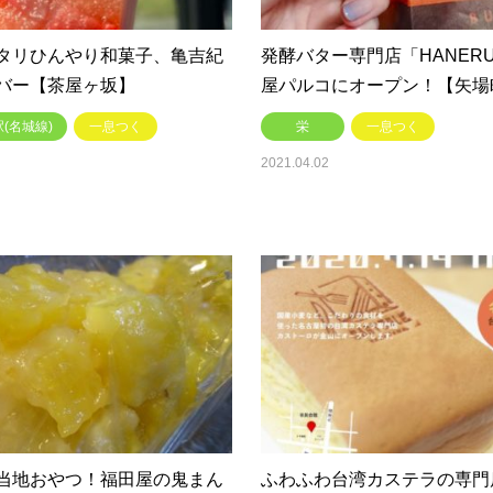
タリひんやり和菓子、亀吉紀
発酵バター専門店「HANER
バー【茶屋ヶ坂】
屋パルコにオープン！【矢場
(名城線)
一息つく
栄
一息つく
2021.04.02
当地おやつ！福田屋の鬼まん
ふわふわ台湾カステラの専門