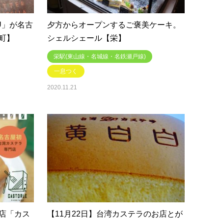
U」が名古
夕方からオープンするご褒美ケーキ。
町】
シェルシェール【栄】
栄駅(東山線・名城線・名鉄瀬戸線)
一息つく
2020.11.21
店「カス
【11月22日】台湾カステラのお店とが