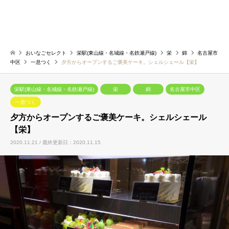
おいなごセレクト
栄駅(東山線・名城線・名鉄瀬戸線)
栄
錦
名古屋市
中区
一息つく
夕方からオープンするご褒美ケーキ。シェルシェール【栄】
栄駅(東山線・名城線・名鉄瀬戸線)
栄
錦
名古屋市中区
一息つく
夕方からオープンするご褒美ケーキ。シェルシェール
【栄】
2020.11.21 / 最終更新日：2020.11.15