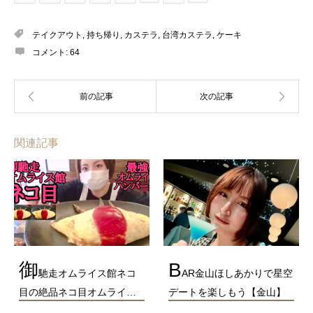
テイクアウト
,
持ち帰り
,
カステラ
,
台湾カステラ
,
ケーキ
コメント:
64
関連記事
御
B
馳走オムライス館ネコ
AR金山ほしあかりで星空
目の絶品ネコ目オムライ…
デートを楽しもう【金山】