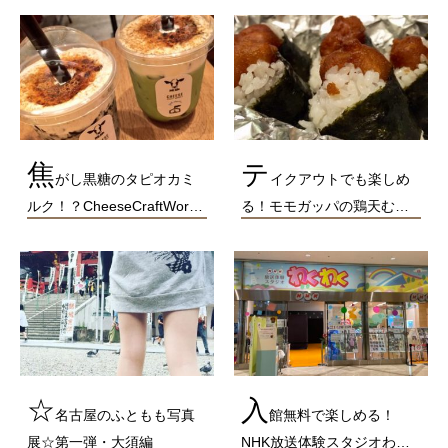
焦
テ
がし黒糖のタピオカミ
イクアウトでも楽しめ
ルク！？CheeseCraftWor…
る！モモガッパの鶏天む…
☆
入
名古屋のふともも写真
館無料で楽しめる！
展☆第一弾・大須編
NHK放送体験スタジオわ…