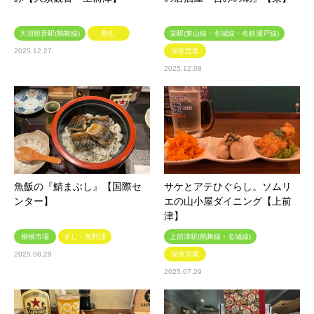
大須観音駅(鶴舞線)
飲む
栄駅(東山線・名城線・名鉄瀬戸線)
2025.12.27
深夜営業
2025.12.08
魚飯の『鯖まぶし』【国際セ
サケとアテひぐらし。ソムリ
ンター】
エの山小屋ダイニング【上前
津】
柳橋市場
すし・魚料理
上前津駅(鶴舞線・名城線)
2025.08.29
深夜営業
2025.07.29