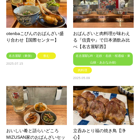
otenbaこびんのおばんざい盛
おばんざいと肉料理が味わえ
り合わせ【国際センター】
る『信貴や』で日本酒飲み比
べ【名古屋駅西】
名古屋駅（東側）
飲む
名古屋駅(JR・近鉄・名鉄・桜通線・東
山線・あおなみ線)
2025.07.15
肉料理
2025.05.09
おいしい肴と語らいどころ
立呑みとり福の焼き鳥【浄
MIZUSAN家のおばんざいセッ
心】