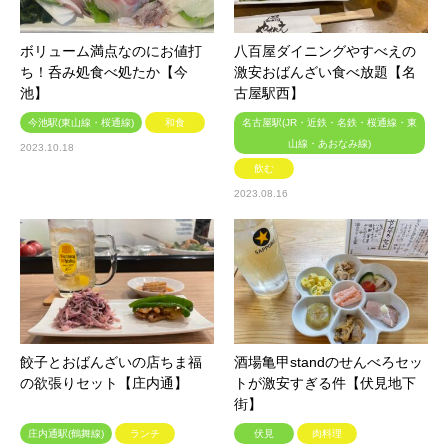
ボリューム満点なのにお値打
八百屋ダイニングやすべえの
ち！呑み処食べ処たか【今
激安おばんざい食べ放題【名
池】
古屋駅西】
今池駅(東山線・桜通線)
和食
名古屋駅(JR・近鉄・名鉄・桜通線・東
山線・あおなみ線)
2023.10.18
飲む
2023.08.16
餃子とおばんざいの店ちま福
酒場亀甲standのせんべろセッ
の欲張りセット【庄内通】
トが激安すぎる件【伏見地下
街】
庄内通駅(鶴舞線)
ランチ
伏見
肉料理