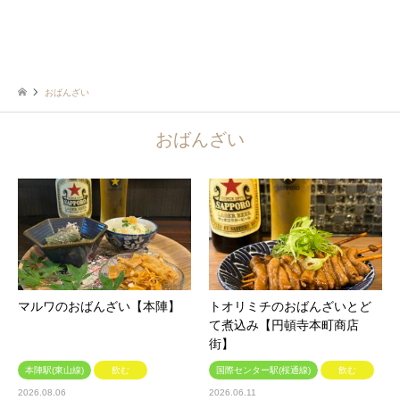
おばんざい
おばんざい
マルワのおばんざい【本陣】
トオリミチのおばんざいとど
て煮込み【円頓寺本町商店
街】
本陣駅(東山線)
飲む
国際センター駅(桜通線)
飲む
2026.08.06
2026.06.11