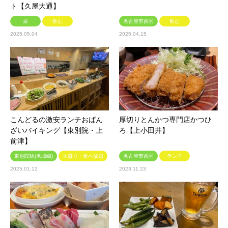
ト【久屋大通】
栄
飲む
名古屋市西区
飲む
2025.05.04
2025.04.15
こんどるの激安ランチおばん
厚切りとんかつ専門店かつひ
ざいバイキング【東別院・上
ろ【上小田井】
前津】
東別院駅(名城線)
大盛り・食べ放題
名古屋市西区
ランチ
2025.01.12
2023.11.23