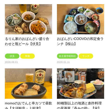
るりん家のおばんざい盛り合
おばんざいCOOVOの和定食ラ
わせと瓶ビール【伏見】
ンチ【桜山】
伏見
和食
名古屋市昭和区
ランチ
2026.06.01
2026.01.11
momoのおでんと串カツで昼飲
80種類以上の地酒と創作料理
み【大須観音・上前津】
の居酒屋『呑みの助』【栄】