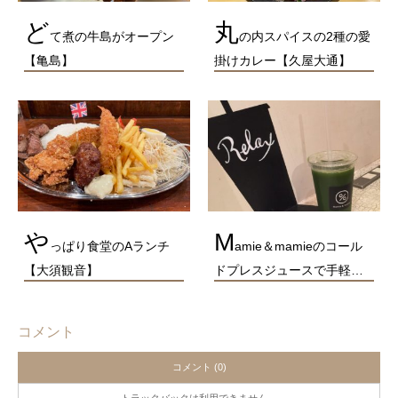
ど
丸
て煮の牛島がオープン
の内スパイスの2種の愛
【亀島】
掛けカレー【久屋大通】
や
M
っぱり食堂のAランチ
amie＆mamieのコール
【大須観音】
ドプレスジュースで手軽…
コメント
コメント (0)
トラックバックは利用できません。