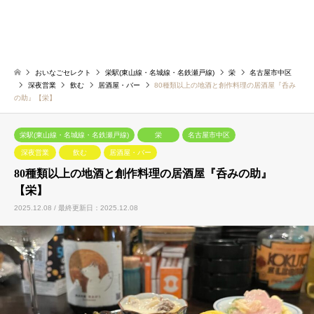
おいなごセレクト
栄駅(東山線・名城線・名鉄瀬戸線)
栄
名古屋市中区
深夜営業
飲む
居酒屋・バー
80種類以上の地酒と創作料理の居酒屋『呑み
の助』【栄】
栄駅(東山線・名城線・名鉄瀬戸線)
栄
名古屋市中区
深夜営業
飲む
居酒屋・バー
80種類以上の地酒と創作料理の居酒屋『呑みの助』
【栄】
2025.12.08 / 最終更新日：2025.12.08