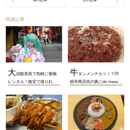
関連記事
大
牛
須観音前で気軽に着物
タンメンチカツ！？円
レンタル！格安で借りれ…
頓寺商店街の夜にdo mass…