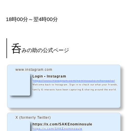
18時00分～翌4時00分
呑
みの助の公式ページ
www.instagram.com
Login • Instagram
https://www.instagram.com/nominosuke.nihonsake/
Welcome back to Instagram. Sign in to check out what your friends,
family & interests have been capturing & sharing around the world.
X (formerly Twitter)
https://x.com/SAKEnominosule
https://x.com/SAKEnominosule