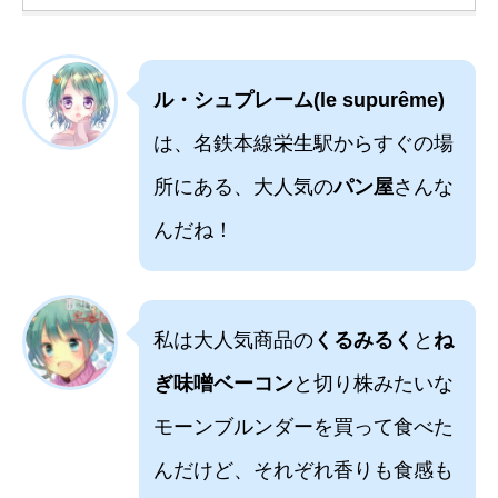
ル・シュプレーム(le supurême)
は、名鉄本線栄生駅からすぐの場
所にある、大人気の
パン屋
さんな
んだね！
私は大人気商品の
くるみるく
と
ね
ぎ味噌ベーコン
と切り株みたいな
モーンブルンダーを買って食べた
んだけど、それぞれ香りも食感も