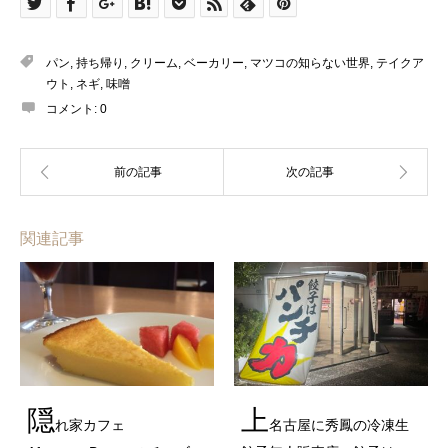
パン
,
持ち帰り
,
クリーム
,
ベーカリー
,
マツコの知らない世界
,
テイクア
ウト
,
ネギ
,
味噌
コメント:
0
関連記事
隠
上
れ家カフェ
名古屋に秀鳳の冷凍生