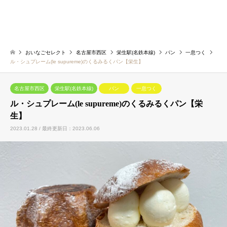
おいなごセレクト
名古屋市西区
栄生駅(名鉄本線)
パン
一息つく
ル・シュプレーム(le supureme)のくるみるくパン【栄生】
名古屋市西区
栄生駅(名鉄本線)
パン
一息つく
ル・シュプレーム(le supureme)のくるみるくパン【栄
生】
2023.01.28 / 最終更新日：2023.06.06