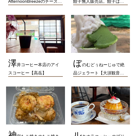
AfternoonBreezeのチーズ…
餃子無人販売店。餃子は…
澤
ぼ
井コーヒー本店のアイ
のむどぅねーじゅで絶
スコーヒー【高岳】
品ジェラート【大須観音…
神
ル