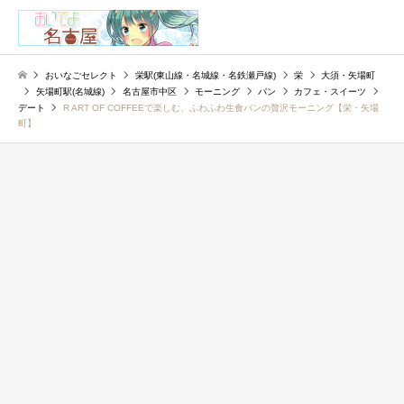
検索
おいなごセレクト
栄駅(東山線・名城線・名鉄瀬戸線)
栄
大須・矢場町
矢場町駅(名城線)
名古屋市中区
モーニング
パン
カフェ・スイーツ
デート
R ART OF COFFEEで楽しむ、ふわふわ生食パンの贅沢モーニング【栄・矢場
町】