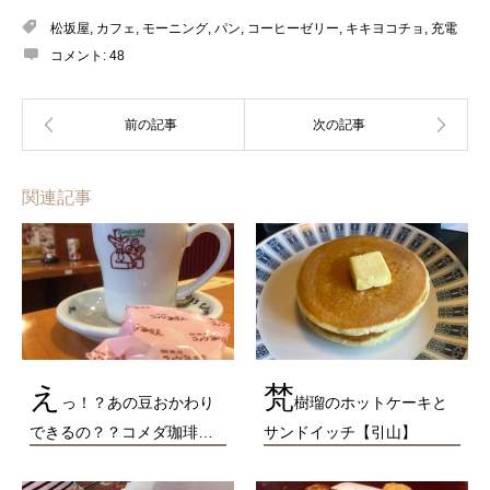
松坂屋
,
カフェ
,
モーニング
,
パン
,
コーヒーゼリー
,
キキヨコチョ
,
充電
コメント:
48
関連記事
え
梵
っ！？あの豆おかわり
樹瑠のホットケーキと
できるの？？コメダ珈琲…
サンドイッチ【引山】