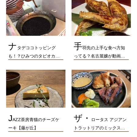
ナ
手
タデココトッピング
羽先の上手な食べ方知
も！？ひみつのタピオカ…
ってる？名古屋嬢が動画…
J
ザ・
AZZ茶房青猫のチーズケ
ロータス アジアン
ーキ【藤が丘】
トラットリアのミックス…