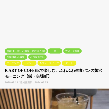
栄駅(東山線・名城線・名鉄瀬戸線)
栄
大須・矢場町
矢場町駅(名城線)
名古屋市中区
モーニング
パン
カフェ・スイーツ
デート
R ART OF COFFEEで楽しむ、ふわふわ生食パンの贅沢
モーニング【栄・矢場町】
2020.01.13 / 最終更新日：2024.03.25