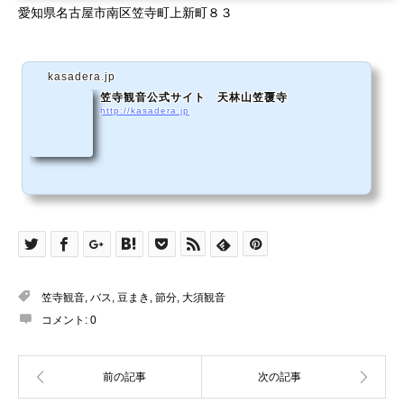
愛知県名古屋市南区笠寺町上新町８３
kasadera.jp
笠寺観音公式サイト 天林山笠覆寺
http://kasadera.jp
笠寺観音
,
バス
,
豆まき
,
節分
,
大須観音
コメント:
0