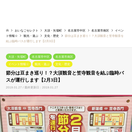
おいなごセレクト
大須・矢場町
名古屋市中区
名古屋市南区
イベン
ト情報☆
観光・遊ぶ
文化・歴史
節分は豆まき巡り！？大須観音と笠寺観音を
結ぶ臨時バスが運行します【2月3日】
大須・矢場町
名古屋市中区
名古屋市南区
イベント情報☆
観光・遊ぶ
文化・歴史
節分は豆まき巡り！？大須観音と笠寺観音を結ぶ臨時バ
スが運行します【2月3日】
2019.01.27 / 最終更新日：2019.01.27