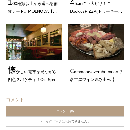
1
4
00種類以上から選べる偏
5cmの巨大ピザ！？
食フード。MOLNODA【…
DookiesPIZZA(ドゥーキー…
懐
c
かしの電車を見ながら
ommone/over the moonで
四色スパゲティ！Old Spa…
名古屋ワイン飲み比べ【…
コメント
コメント (0)
トラックバックは利用できません。