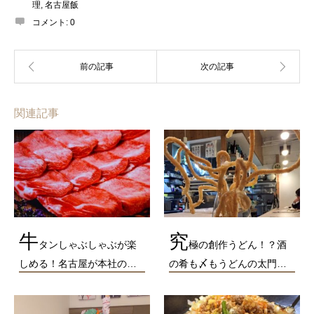
理
,
名古屋飯
コメント:
0
関連記事
牛
究
タンしゃぶしゃぶが楽
極の創作うどん！？酒
しめる！名古屋が本社の…
の肴も〆もうどんの太門…