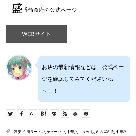
盛
香倫食府の公式ページ
WEBサイト
お店の最新情報などは、公式ペー
ジを確認してみてくださいね
～！！
激安
,
台湾ラーメン
,
チャーハン
,
中華
,
なごやめし
,
名古屋名物
,
中華料