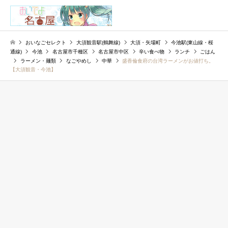
検索
おいなごセレクト
大須観音駅(鶴舞線)
大須・矢場町
今池駅(東山線・桜
通線)
今池
名古屋市千種区
名古屋市中区
辛い食べ物
ランチ
ごはん
ラーメン・麺類
なごやめし
中華
盛香倫食府の台湾ラーメンがお値打ち。
【大須観音・今池】