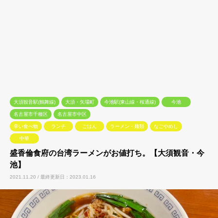
大須観音駅(鶴舞線)
大須・矢場町
今池駅(東山線・桜通線)
今池
名古屋市千種区
名古屋市中区
辛い食べ物
ランチ
ごはん
ラーメン・麺類
なごやめし
中華
盛香倫食府の台湾ラーメンがお値打ち。【大須観音・今
池】
2021.11.20 / 最終更新日：2023.01.16