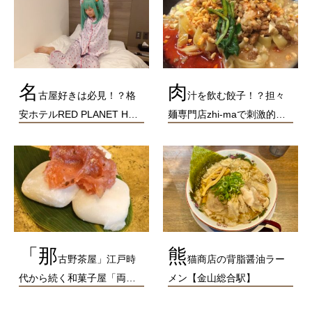
名
肉
古屋好きは必見！？格
汁を飲む餃子！？担々
安ホテルRED PLANET H…
麺専門店zhi-maで刺激的…
「那
熊
古野茶屋」江戸時
猫商店の背脂醤油ラー
代から続く和菓子屋「両…
メン【金山総合駅】