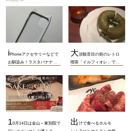
i
大
Phoneアクセサリーなどで
須観音目の前のレトロ
お馴染み！ラスタバナナ…
喫茶「イルフィオレ」で…
1
出
0月14日は金山～東別院で
汁で食べるホルモ
ワンコインはしご酒！？…
ン！？つじホルモンの個…