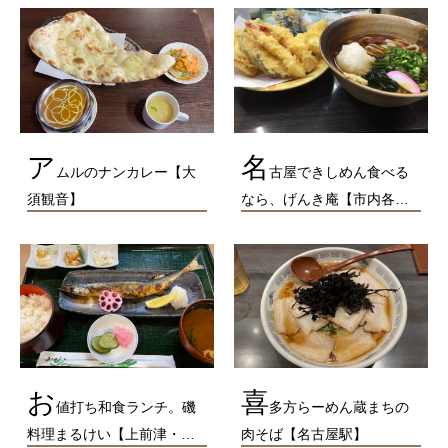
ア
名
ムルのナンカレー【大
古屋できしめん食べる
須観音】
なら、げんき庵【市内各…
お
喜
値打ち和食ランチ。磯
多方らーめん蔵まちの
料理まるけい【上前津・…
肉そば【名古屋駅】