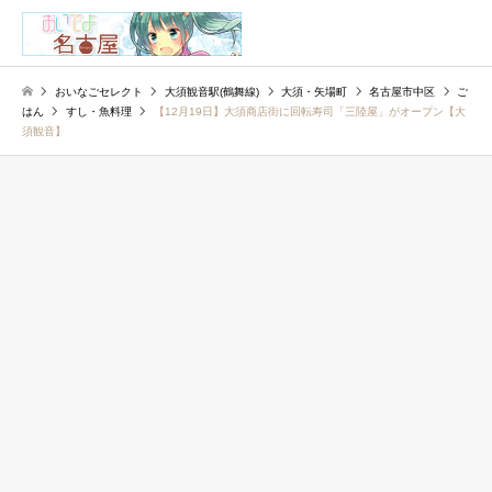
検索
おいなごセレクト
大須観音駅(鶴舞線)
大須・矢場町
名古屋市中区
ご
はん
すし・魚料理
【12月19日】大須商店街に回転寿司「三陸屋」がオープン【大
須観音】