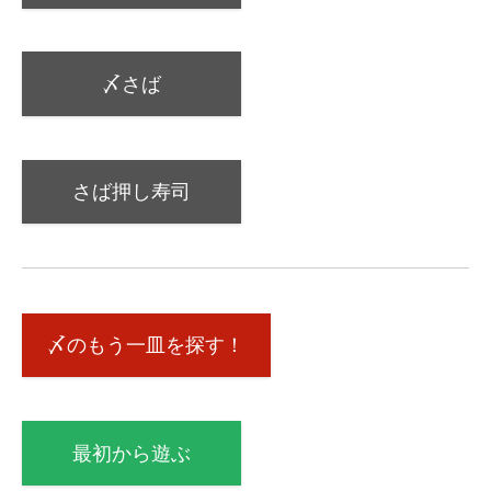
〆さば
さば押し寿司
〆のもう一皿を探す！
最初から遊ぶ