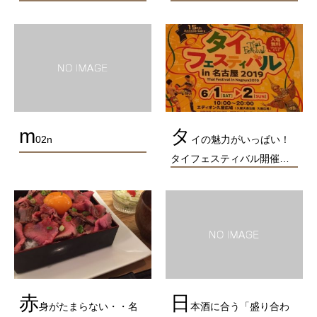
m
タ
02n
イの魅力がいっぱい！
タイフェスティバル開催…
赤
日
身がたまらない・・名
本酒に合う「盛り合わ