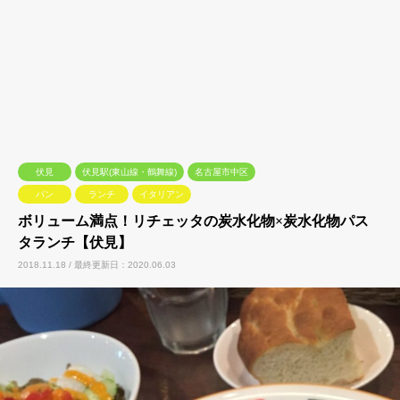
伏見
伏見駅(東山線・鶴舞線)
名古屋市中区
パン
ランチ
イタリアン
ボリューム満点！リチェッタの炭水化物×炭水化物パス
タランチ【伏見】
2018.11.18 / 最終更新日：2020.06.03