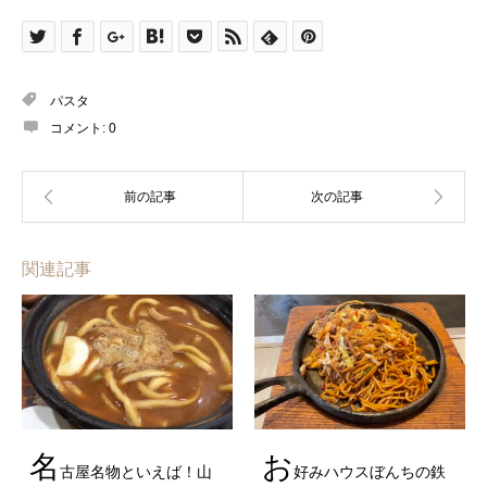
パスタ
コメント:
0
関連記事
名
お
古屋名物といえば！山
好みハウスぼんちの鉄