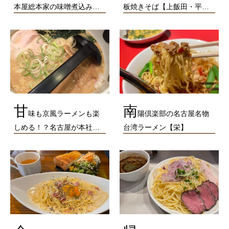
本屋総本家の味噌煮込み…
板焼きそば【上飯田・平…
甘
南
味も京風ラーメンも楽
陽倶楽部の名古屋名物
しめる！？名古屋が本社…
台湾ラーメン【栄】