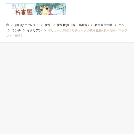
検索
おいなごセレクト
伏見
伏見駅(東山線・鶴舞線)
名古屋市中区
パン
ランチ
イタリアン
ボリューム満点！リチェッタの炭水化物×炭水化物パスタラ
ンチ【伏見】