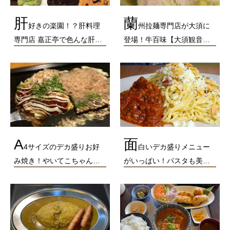
肝
蘭
好きの楽園！？肝料理
州拉麺専門店が大須に
専門店 嘉正亭で色んな肝…
登場！牛百味【大須観音…
A
面
4サイズのデカ盛りお好
白いデカ盛りメニュー
み焼き！やいてこちゃん…
がいっぱい！パスタも美…