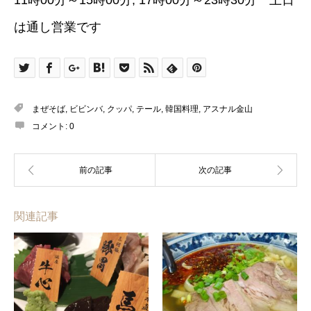
は通し営業です
まぜそば
,
ビビンバ
,
クッパ
,
テール
,
韓国料理
,
アスナル金山
コメント:
0
関連記事