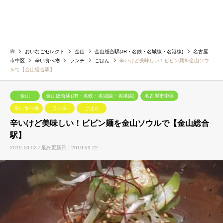
おいなごセレクト
金山
金山総合駅(JR・名鉄・名城線・名港線)
名古屋
市中区
辛い食べ物
ランチ
ごはん
辛いけど美味しい！ビビン麺を金山ソウ
ルで【金山総合駅】
金山
金山総合駅(JR・名鉄・名城線・名港線)
名古屋市中区
辛い食べ物
ランチ
ごはん
辛いけど美味しい！ビビン麺を金山ソウルで【金山総合
駅】
2019.10.02 / 最終更新日：2019.09.22