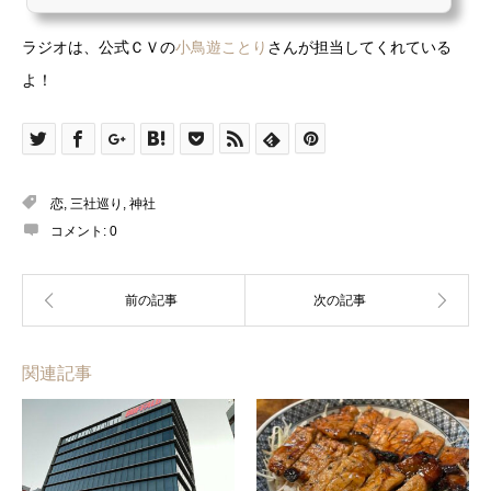
mRJcr2RvGi— おいでよ名古屋 (@oinagoya) 2018年9月2日日付が変
わった瞬間に名古屋においでよするおいなごちゃん、狂気を感じるね！
ラジオは、公式ＣＶの
小鳥遊ことり
さんが担当してくれている
2018/9/3月曜日だよ。仕事が憂鬱なら、名古屋においでよ。#CVおいな
ご 小鳥遊ことり 様 pic.twitter.com/UPOUF1raxf— おいでよ名古屋
よ！
(@oinagoya) 2018年9月2日ほとんどの施設が休...
恋
,
三社巡り
,
神社
コメント:
0
関連記事