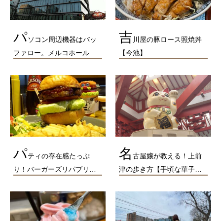
パ
吉
ソコン周辺機器はバッ
川屋の豚ロース照焼丼
ファロー。メルコホール…
【今池】
パ
名
ティの存在感たっぷ
古屋嬢が教える！上前
り！バーガーズリパブリ…
津の歩き方【手頃な華子…