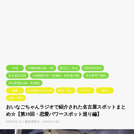
今池
千種駅(東山線・JR)
覚王山・本山
円頓寺商店街
名古屋市北区
大曽根駅(JR・名城線・名鉄瀬戸線)
名古屋市千種区
本山駅(東山線・名城線)
健康
名古屋の○○まとめ
観光・遊ぶ
デート
遊ぶ
文化・歴史
おいなごちゃんラジオで紹介された名古屋スポットまと
め☆【第19回・恋愛パワースポット巡り編】
2019.01.11 / 最終更新日：2019.01.08