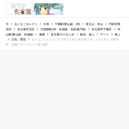
検索
おいなごセレクト
今池
千種駅(東山線・JR)
覚王山・本山
円頓寺商
店街
名古屋市北区
大曽根駅(JR・名城線・名鉄瀬戸線)
名古屋市千種区
本
山駅(東山線・名城線)
健康
名古屋の○○まとめ
観光・遊ぶ
デート
遊ぶ
文化・歴史
おいなごちゃんラジオで紹介された名古屋スポットまとめ☆【第19
回・恋愛パワースポット巡り編】