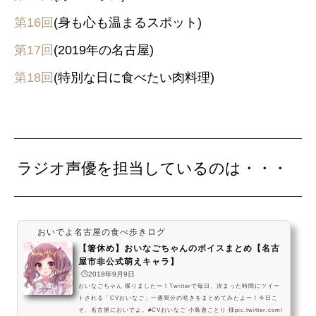
第16回
(身も心も温まるスポット)
第17回
(2019年の名古屋)
第18回
(特別な日に食べたい肉料理)
ラジオ声優を担当しているのは・・・
おいでよ名古屋の食べ歩きログ
【箸休め】おいなごちゃんのボイスまとめ【名古
屋市非公式萌えキャラ】
🕒️2018年9月9日
おいなごちゃん 喋りましたー！Twitterで毎日、決まった時間にツイー
トされる「CVおいなご」一週間分の呟きをまとめてみたよー！今日こ
そ、名古屋においでよ。#CVおいなご 小鳥遊ことり 様pic.twitter.com/