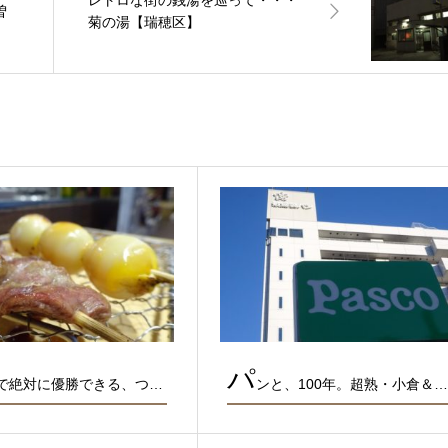
レトロな街の銭湯を巡って・・・
曽
菊の湯【瑞穂区】
パ
円で絶対に優勝できる、つ…
ンと、100年。超熟・小倉＆