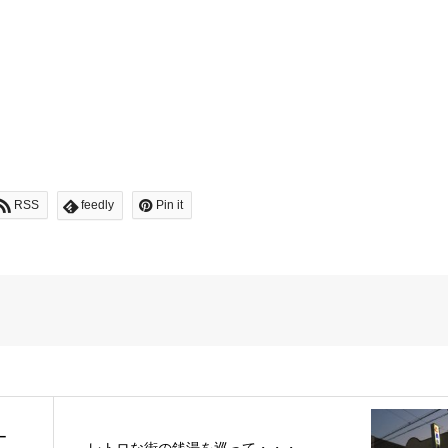
RSS
feedly
Pin it
ー