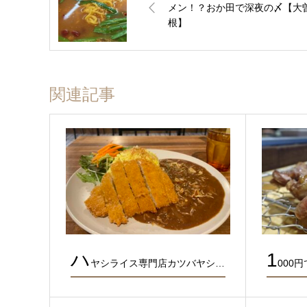
メン！？おか田で深夜の〆【大
根】
関連記事
ハ
1
ヤシライス専門店カツバヤシ…
000