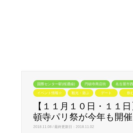
国際センター駅(桜通線)
円頓寺商店街
名古屋市
イベント情報☆
観光・遊ぶ
デート
飲
【１１月１０日・１１日
頓寺パリ祭が今年も開催
2018.11.08 / 最終更新日：2018.11.02