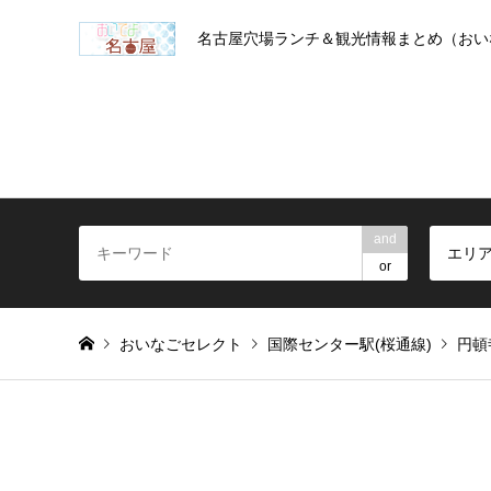
名古屋穴場ランチ＆観光情報まとめ（おい
and
エリ
or
おいなごセレクト
国際センター駅(桜通線)
円頓