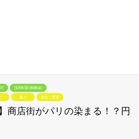
西区
浅間町駅(鶴舞線)
む
遊ぶ
文化・歴史
】商店街がパリの染まる！？円