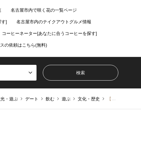
覧
名古屋市内で咲く花の一覧ページ
す]
名古屋市内のテイクアウトグルメ情報
コーヒーネーター[あなたに合うコーヒーを探す]
スの依頼はこちら(無料)
観光・遊ぶ
デート
飲む
遊ぶ
文化・歴史
【１１月１０日・１１日】商店街がパリの染まる！？円頓寺パリ祭が今年も開催