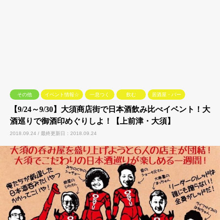
その他
イベント情報☆
一息つく
飲む
居酒屋・バー
【9/24～9/30】大須商店街で日本酒飲み比べイベント！大
酒巡りで御酒印めぐりしよ！【上前津・大須】
2018.09.24 / 最終更新日：2018.09.24