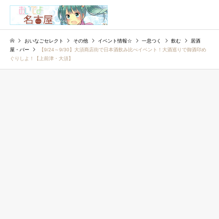
検索
おいなごセレクト
その他
イベント情報☆
一息つく
飲む
居酒
屋・バー
【9/24～9/30】大須商店街で日本酒飲み比べイベント！大酒巡りで御酒印め
ぐりしよ！【上前津・大須】