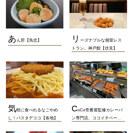
あ
リ
ん肝【魚忠】
ーズナブルな個室レス
トラン。神戸館【伏見】
気
C
軽に食べれるなごやめ
oCo壱番屋監修カレーパ
し！パスタデココ【各地】
ン専門店。ココイチベー…