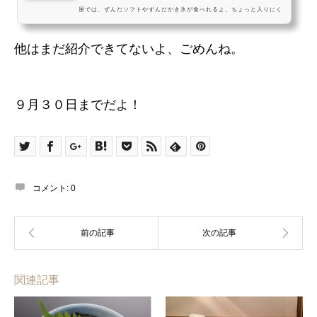
屋では、ずんだソフトやずんだかき氷が食べれるよ。ちょっと入りにく
い雰囲気だけど、気軽に立ち寄ってみてねーっ #飯テロ pic.twitter.co
m/gG9vqAVgOh— おいでよ名古屋 (@oinagoya) 2017年8月18日ほかの
他はまだ紹介できてないよ、ごめんね。
日本酒にこだわる居酒屋アクセス 愛知県名古屋市中区大須２丁目１７
営業時間11時00分～19時00分火・水定休
９月３０日までだよ！
コメント:
0
関連記事