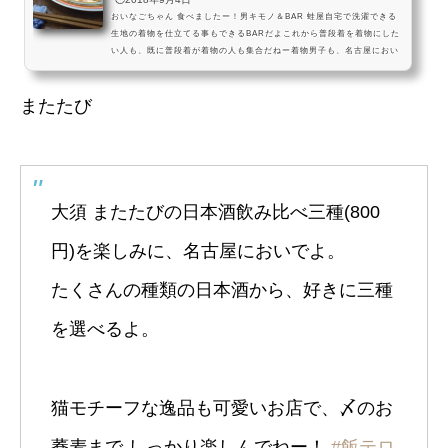
おいなごちゃん 食べましたー！男キモノ＆BAR 蛙屋自宅で洗濯できる
生地の着物を仕立てる事もできるBARだよこれから普段着を着物にした
い人も、既に普段着が着物の人も集合だねー着物男子も、名古屋におい
でよ。大須赤門 男キモノ＆BAR 蛙屋では、自宅で洗濯できる木綿着物
の仕立てができるだけでなく、おいしいお酒と軽食を楽しむ事ができる
またたび
よ。蛙さんに囲まれて、大人なひとときを過ごしていってねー！ #飯テ
ロ pic.twitter.com/RrdSXlJimP— おいでよ名古屋 (@oinagoya) 2017
年5月7日ほかの日本酒の美味しいお店はこちら男...
大須 またたびの日本酒飲み比べ三種(800
円)を楽しみに、名古屋においでよ。
たくさんの種類の日本酒から、好きに三種
を選べるよ。
猫モチーフな逸品も可愛いお店で、〆のお
蕎麦まで しっかり楽しんでねー！
#飯テロ