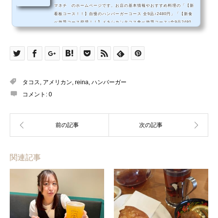
マネチ のホームページです。お店の基本情報やおすすめ料理の「【新
看板コース！！】自慢のハンバーガーコース 全9品♪2480円」「【新食
べ放題コース登場！！】メキシカンタコス食べ放題コース♪全9品2480
円」「自家製バースデー・チーズケーキ、記念撮影付き2980円コース
★」をはじめとしたメニュー情報などをご紹介しています。
タコス
,
アメリカン
,
reina
,
ハンバーガー
コメント:
0
関連記事