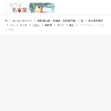
検索
おいなごセレクト
栄駅(東山線・名城線・名鉄瀬戸線)
栄
名古屋市東区
パン
ランチ
ごはん
肉料理
デート
飲む
コマネチのハンバーガ
ー【栄】