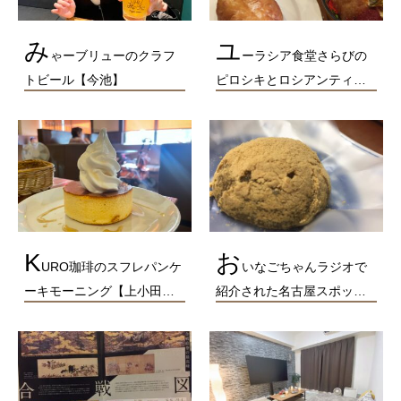
み
ユ
ゃーブリューのクラフ
ーラシア食堂さらびの
トビール【今池】
ピロシキとロシアンティ…
K
お
URO珈琲のスフレパンケ
いなごちゃんラジオで
ーキモーニング【上小田…
紹介された名古屋スポッ…