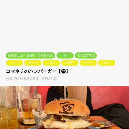
栄駅(東山線・名城線・名鉄瀬戸線)
栄
名古屋市東区
パン
ランチ
ごはん
肉料理
デート
飲む
コマネチのハンバーガー【栄】
2026.05.21 / 最終更新日：2026.06.22