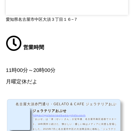
愛知県名古屋市中区大須３丁目１６−７
営業時間
11時00分～20時00分
月曜定休だよ
名古屋大須赤門通り・GELATO & CAFE ジェラテリアおぶせ
ジェラテリアおぶせ
https://gelateriaobuse.jimdo.com
「おぶせ」は「清（せい）さん」が定年後、名古屋市南区道徳でスター
ト。18年間作り続けた、懐かしい・優しい味はメディアに何度も登場し
ました。2015年7月に名古屋市中区の大須商店街に移転し「ジェラテリ