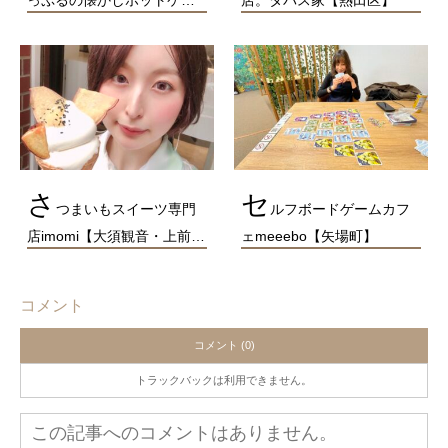
っぷるの懐かしホットケ…
店。タパス家【熱田区】
さ
セ
つまいもスイーツ専門
ルフボードゲームカフ
店imomi【大須観音・上前…
ェmeeebo【矢場町】
コメント
コメント (0)
トラックバックは利用できません。
この記事へのコメントはありません。