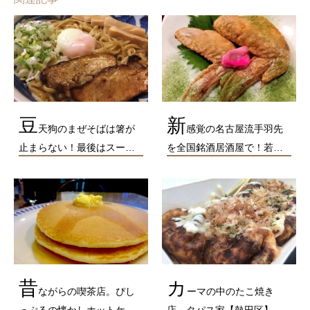
豆
新
天狗のまぜそばは箸が
感覚の名古屋流手羽先
止まらない！最後はスー…
を全国銘酒居酒屋で！若…
昔
カ
ながらの喫茶店。ぴし
ーマの中のたこ焼き