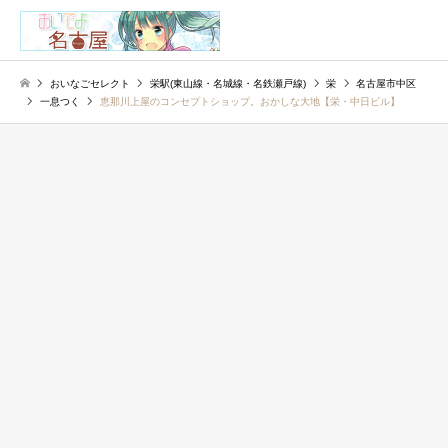
検索
おいなごセレクト
栄駅(東山線・名城線・名鉄瀬戸線)
栄
名古屋市中区
一息つく
恵那川上屋のコンセプトショップ。おかしな大地【栄・中日ビル】