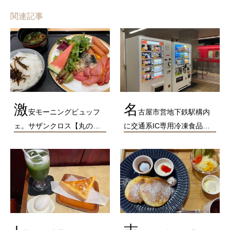
関連記事
激
名
安モーニングビュッフ
古屋市営地下鉄駅構内
ェ。サザンクロス【丸の…
に交通系IC専用冷凍食品…