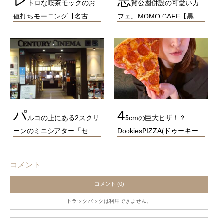
レ
志
トロな喫茶モックのお
賀公園併設の可愛いカ
値打ちモーニング【名古…
フェ。MOMO CAFE【黒…
パ
4
ルコの上にある2スクリ
5cmの巨大ピザ！？
ーンのミニシアター「セ…
DookiesPIZZA(ドゥーキー…
コメント
コメント (0)
トラックバックは利用できません。