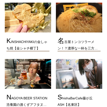
K
名
INSHACHIYAKIの金しゃ
古屋トンコツラーメ
ち焼【金シャチ横丁】
ン！？濃厚な一杯を三方…
N
S
AGOYA BEER STATION
hishaBarCafe藤が丘
浩養園の酒くずアフタヌ…
ASH【名東区】