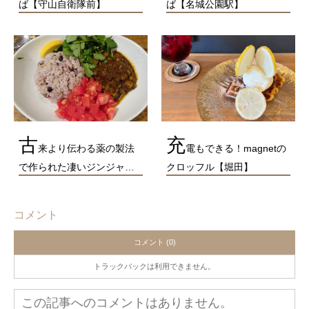
ば【守山自衛隊前】
ば【名城公園駅】
古
充
来より伝わる薬の製法
電もできる！magnetの
で作られた凄いジンジャ…
クロッフル【堀田】
コメント
コメント (0)
トラックバックは利用できません。
この記事へのコメントはありません。