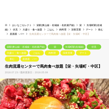
おいなごセレクト
栄駅(東山線・名城線・名鉄瀬戸線)
栄
矢場町駅(名城
線)
伏見
大盛り・食べ放題
ごはん
肉料理
深夜営業
デート
飲む
居酒屋・バー
生肉流通センターで馬肉食べ放題【栄・矢場町・中区】
栄駅(東山線・名城線・名鉄瀬戸線)
栄
矢場町駅(名城線)
伏見
大盛り・食べ放題
ごはん
肉料理
深夜営業
デート
飲む
居酒屋・バー
生肉流通センターで馬肉食べ放題【栄・矢場町・中区】
2018.07.23 / 最終更新日：2019.05.09