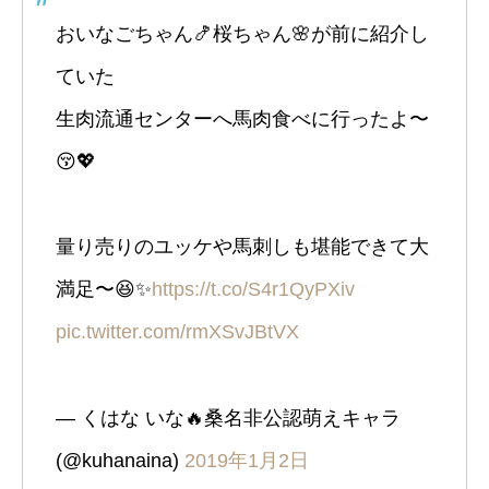
おいなごちゃん🍤桜ちゃん🌸が前に紹介し
ていた
生肉流通センターへ馬肉食べに行ったよ〜
😚💖
量り売りのユッケや馬刺しも堪能できて大
満足〜😆✨
https://t.co/S4r1QyPXiv
pic.twitter.com/rmXSvJBtVX
— くはな いな🔥桑名非公認萌えキャラ ‏
(@kuhanaina)
2019年1月2日