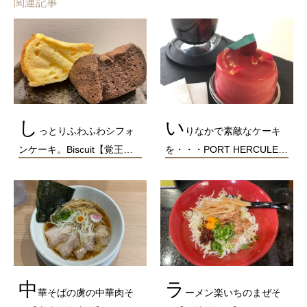
関連記事
し
い
っとりふわふわシフォ
りなかで素敵なケーキ
ンケーキ。Biscuit【覚王…
を・・・PORT HERCULE…
中
ラ
華そばの虜の中華肉そ
ーメン楽いちのまぜそ