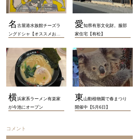
名
愛
古屋港水族館チーズラ
知県有形文化財。服部
ングドシャ【オススメお…
家住宅【有松】
横
東
浜家系ラーメン有楽家
山動植物園で春まつり
が今池にオープン
開催中【5月6日】
コメント