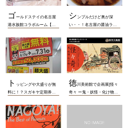
ゴ
シ
ールドステイの名古屋
ンプルだけど奥が深
港水族館コラボルーム【…
い・・！名古屋の醤油ラ…
ト
徳
ッピングや大盛りが無
川美術館で企画展[怪々
料に！？スガキヤ定期券…
奇々 ー鬼・妖怪・化け物…