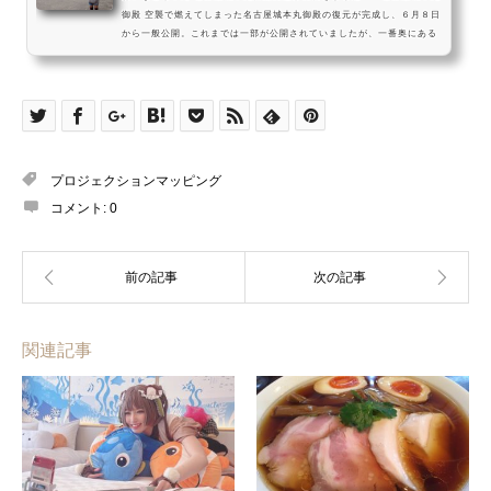
御殿 空襲で燃えてしまった名古屋城本丸御殿の復元が完成し、６月８日
から一般公開。これまでは一部が公開されていましたが、一番奥にある
上洛殿も完成。江戸幕府の将軍専用のお風呂もあるんですって！(本丸御
殿自体が尾張藩主の家ではなく、将軍が京都に行く時に泊まるためだけ
の将軍専用超高級ホテルだったんだそうです）５月に天守閣の入場は禁
止になりましたが、名古屋城自体は営業中なのです。国特別史跡（国宝
相当）の石垣や堀、燃えなかった木造の櫓（...
プロジェクションマッピング
コメント:
0
関連記事