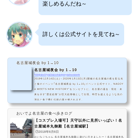
楽しめるんだね～
詳しくは公式サイトを見てね～
名古屋城夜会 by 1→10
名古屋城夜会 by 1→10
https://yakai.nagoyatv.com
2019年12月14日(土)～2020年1月13日(月)開催の名古屋城の夜を彩る光
と食のイベント｢名古屋城夜会 by 1→10｣イベント公式サイト。NAGOY
A MEETS NEW HISTORY”をコンセプトに、名古屋の過去・現在・未
来を示す“歴史絵巻”が巨大絵巻物として出現。時空を超えるような光の
演出と食で嗜む伝統の宴が催されます。
おいでよ名古屋の食べ歩きログ
【コスプレ入場可】天守以外に見所いっぱい！名
古屋城本丸御殿【名古屋城駅】
🕒️2018年6月6日
おいなごちゃん 名古屋城本丸御殿に遊びに行きましたー！名古屋城本丸