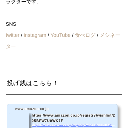
ラクターです。
SNS
twitter
/
instagram
/
YouTube
/
食べログ
/
メシネー
ター
投げ銭はこちら！
www.amazon.co.jp
https://www.amazon.co.jp/registry/wishlist/2
05BFW7U0WK7F
https://www.amazon.co.jp/registry/wishlist/205BFW7U0WK7F