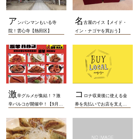
ア
名
ンパンマンもいる寺
古屋のイス【メイド・
院！雲心寺【熱田区】
イン・ナゴヤを買おう】
激
コ
辛グルメが集結！？激
ロナ収束後に使える金
辛パルコが開催中！【9月…
券を先払いでお店を支え…