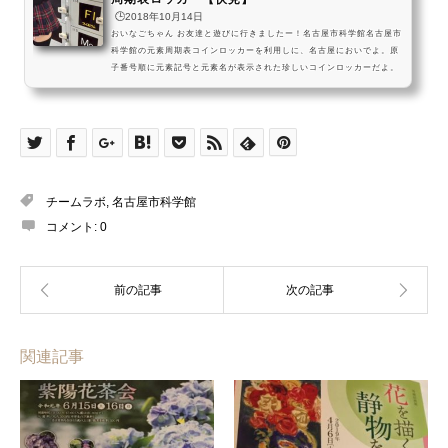
🕒️2018年10月14日
おいなごちゃん お友達と遊びに行きましたー！名古屋市科学館名古屋市
科学館の元素周期表コインロッカーを利用しに、名古屋においでよ。原
子番号順に元素記号と元素名が表示された珍しいコインロッカーだよ。
身近に潜む科学の世界に、気軽に触れていってねー！ pic.twitter.com/2
TVV2733rc— おいでよ名古屋 (@oinagoya) 2018年10月7日 名古屋市
科学館は、名古屋市営地下鉄東山線と鶴舞線の伏見駅から少し歩いた、
白川公園にある科学館だよ～！ コインロッカーの番号には、元素番号が
割り振られているんだね～！ 新しく元...
チームラボ
,
名古屋市科学館
コメント:
0
関連記事