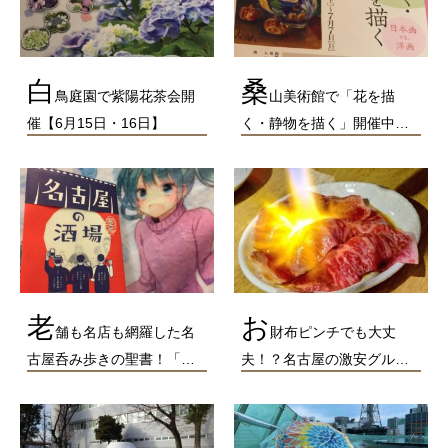
白
桑
鳥庭園で紫陽花茶会開
山美術館で「花を描
催【6月15日・16日】
く・静物を描く」開催中…
老
お
舗も名店も網羅した名
財布ピンチでも大丈
古屋呑み歩きの聖書！「…
夫！？名古屋の激安グル…