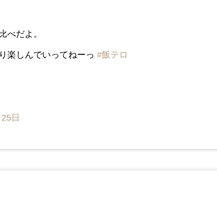
比べだよ。
かり楽しんでいってねーっ
#飯テロ
月25日