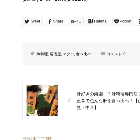
Tweet
Share
+1
Hatena
Pocket
魚料理
,
居酒屋
,
マグロ
,
食べ比べ
コメント:
0
肝好きの楽園！？肝料理専門店 
正亭で色んな肝を食べ比べ！【
見・中区】