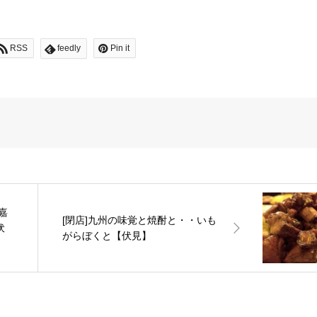
RSS
feedly
Pin it
嘉
[閉店]九州の味覚と焼酎と・・いも
伏
がらぼくと【伏見】