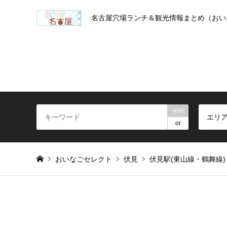
名古屋穴場ランチ＆観光情報まとめ（おい
and
エリ
or
おいなごセレクト
伏見
伏見駅(東山線・鶴舞線)