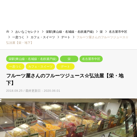
おいなごセレクト
栄駅(東山線・名城線・名鉄瀬戸線)
栄
名古屋市中区
一息つく
カフェ・スイーツ
デート
フルーツ屋さんのフルーツジュース☆
弘法屋【栄・地下】
栄駅(東山線・名城線・名鉄瀬戸線)
栄
名古屋市中区
一息つく
カフェ・スイーツ
デート
フルーツ屋さんのフルーツジュース☆弘法屋【栄・地
下】
2018.09.25 / 最終更新日：2020.06.01