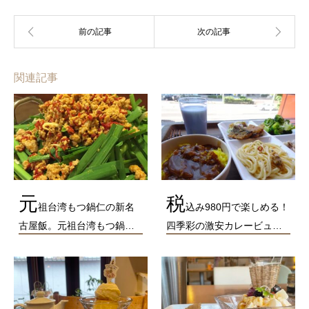
関連記事
元
税
祖台湾もつ鍋仁の新名
込み980円で楽しめる！
古屋飯。元祖台湾もつ鍋…
四季彩の激安カレービュ…