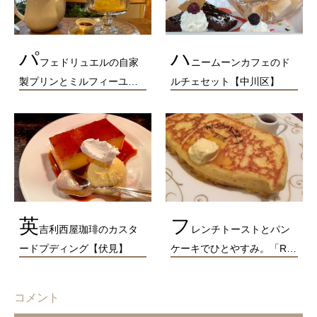
パ
ハ
フェドリュエルの自家
ニームーンカフェのド
製プリンとミルフィーユ…
ルチェセット【中川区】
英
フ
吉利西屋珈琲のカスタ
レンチトーストとパン
ードプディング【伏見】
ケーキでひとやすみ。「R…
コメント