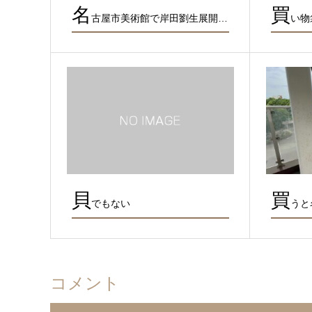
名
買
古屋市美術館で岸田劉生展開…
い物
貝
買
でもない
うと
コメント