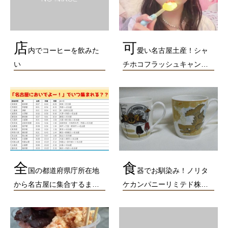
店
可
内でコーヒーを飲みた
愛い名古屋土産！シャ
い
チホコフラッシュキャン…
全
食
国の都道府県庁所在地
器でお馴染み！ノリタ
から名古屋に集合するま…
ケカンパニーリミテド株…