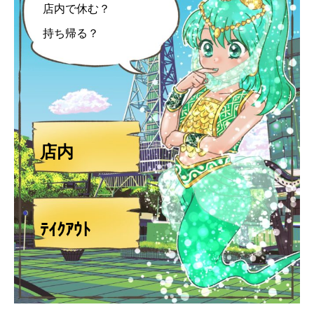
店内で休む？
持ち帰る？
店内
ﾃｲｸｱｳﾄ