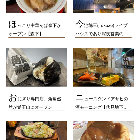
ほ
今
っこり中華そば森下が
池徳三(Tokuzo)ライブ
オープン【森下】
ハウスであり深夜営業の…
お
ニ
にぎり専門店。角角然
ュースタンドアサヒの
然が覚王山にオープン
酒モーニング【伏見地下…