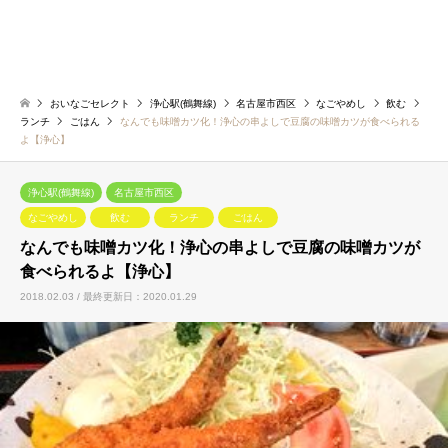
おいなごセレクト
浄心駅(鶴舞線)
名古屋市西区
なごやめし
飲む
ランチ
ごはん
なんでも味噌カツ化！浄心の串よしで豆腐の味噌カツが食べられる
よ【浄心】
浄心駅(鶴舞線)
名古屋市西区
なごやめし
飲む
ランチ
ごはん
なんでも味噌カツ化！浄心の串よしで豆腐の味噌カツが
食べられるよ【浄心】
2018.02.03 / 最終更新日：2020.01.29