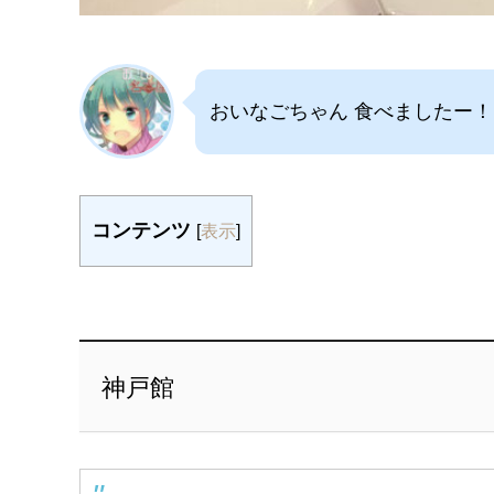
おいなごちゃん 食べましたー！
コンテンツ
[
表示
]
神戸館