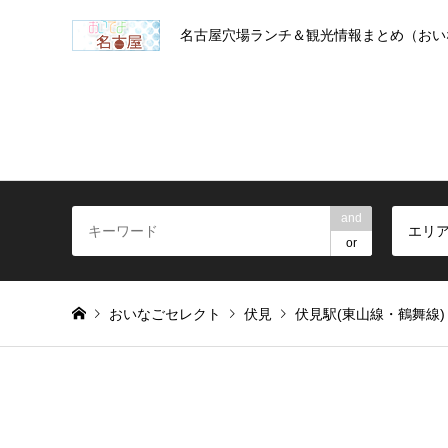
名古屋穴場ランチ＆観光情報まとめ（おい
and
エリ
or
おいなごセレクト
伏見
伏見駅(東山線・鶴舞線)