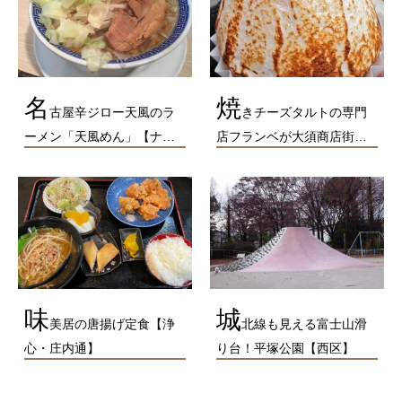
名
焼
古屋辛ジロー天風のラ
きチーズタルトの専門
ーメン「天風めん」【ナ…
店フランベが大須商店街…
味
城
美居の唐揚げ定食【浄
北線も見える富士山滑
心・庄内通】
り台！平塚公園【西区】