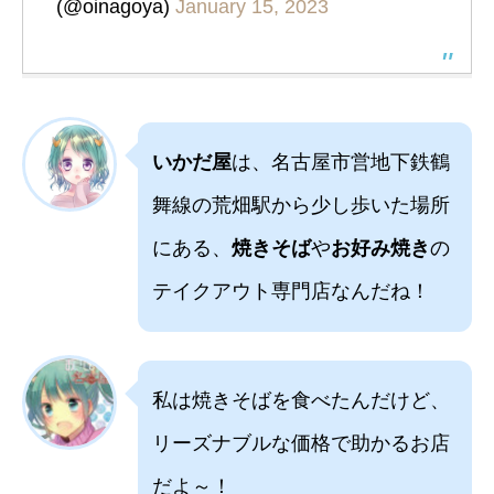
(@oinagoya)
January 15, 2023
いかだ屋
は、名古屋市営地下鉄鶴
舞線の荒畑駅から少し歩いた場所
にある、
焼きそば
や
お好み焼き
の
テイクアウト専門店なんだね！
私は焼きそばを食べたんだけど、
リーズナブルな価格で助かるお店
だよ～！