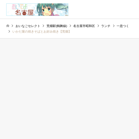
検索
おいなごセレクト
荒畑駅(鶴舞線)
名古屋市昭和区
ランチ
一息つく
いかだ屋の焼きそばとお好み焼き【荒畑】