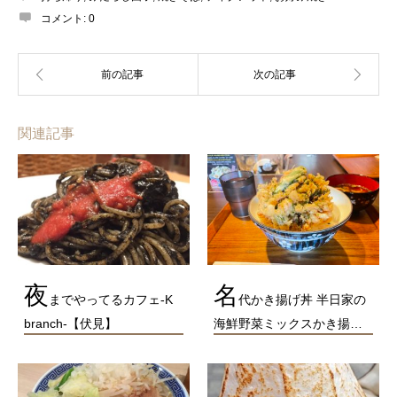
コメント:
0
関連記事
夜
名
までやってるカフェ-K
代かき揚げ丼 半日家の
branch-【伏見】
海鮮野菜ミックスかき揚…