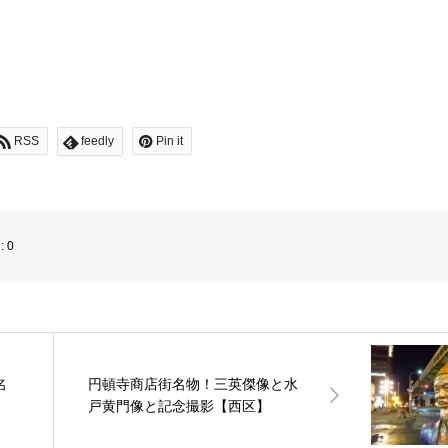
RSS
feedly
Pin it
:
0
名
円頓寺商店街名物！三英傑像と水
戸黄門像と記念撮影【西区】