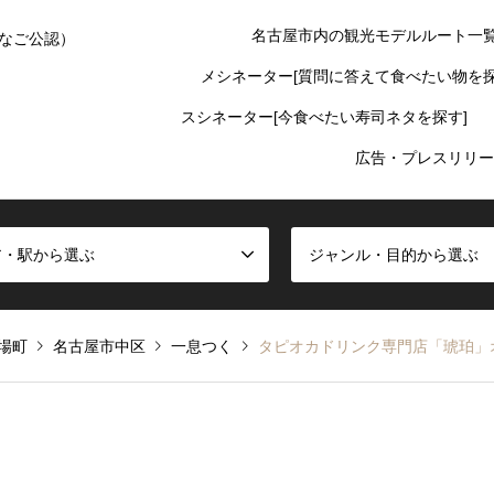
名古屋市内の観光モデルルート一
なご公認）
メシネーター[質問に答えて食べたい物を探
スシネーター[今食べたい寿司ネタを探す]
広告・プレスリリー
ア・駅から選ぶ
ジャンル・目的から選ぶ
場町
名古屋市中区
一息つく
タピオカドリンク専門店「琥珀」