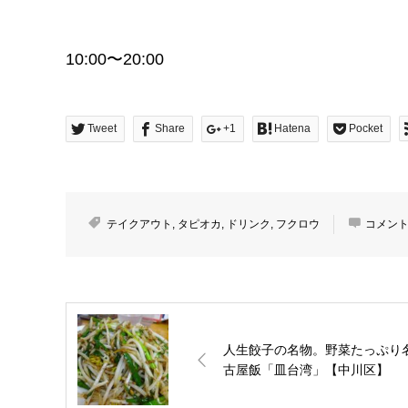
10:00〜20:00
Tweet
Share
+1
Hatena
Pocket
テイクアウト
,
タピオカ
,
ドリンク
,
フクロウ
コメント
人生餃子の名物。野菜たっぷり
古屋飯「皿台湾」【中川区】