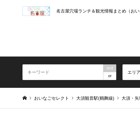
名古屋穴場ランチ＆観光情報まとめ（おい
and
エリ
or
おいなごセレクト
大須観音駅(鶴舞線)
大須・矢