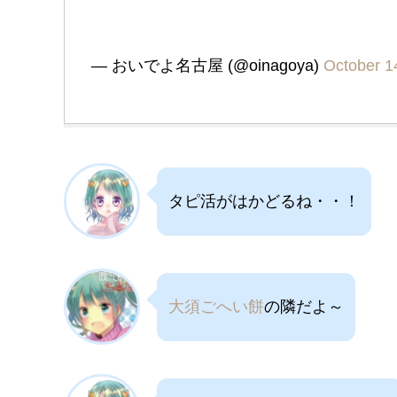
— おいでよ名古屋 (@oinagoya)
October 1
タピ活がはかどるね・・！
大須ごへい餅
の隣だよ～