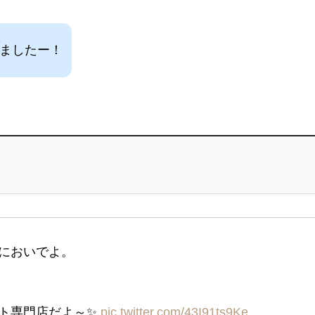
しましたー！
においでよ。
ト専門店だよ～✨️
pic.twitter.com/43I91ts9Ke