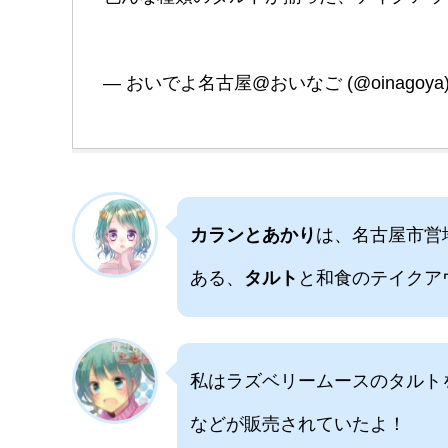
— おいでよ名古屋@おいなご (@oinagoya
カランとあかり
は、名古屋市営
ある、
タルト
と和食のテイクア
私はラズベリームースのタルト
などが販売されていたよ！