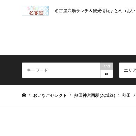
名古屋穴場ランチ＆観光情報まとめ（おい
and
エリ
or
おいなごセレクト
熱田神宮西駅(名城線)
熱田