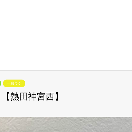
一息つく
ト【熱田神宮西】