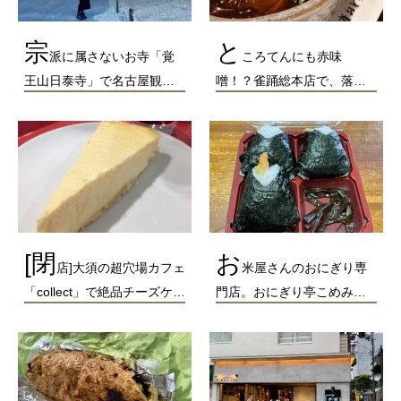
宗
と
派に属さないお寺「覚
ころてんにも赤味
王山日泰寺」で名古屋観…
噌！？雀踊総本店で、落…
[閉
お
店]大須の超穴場カフェ
米屋さんのおにぎり専
「collect」で絶品チーズケ…
門店。おにぎり亭こめみ…