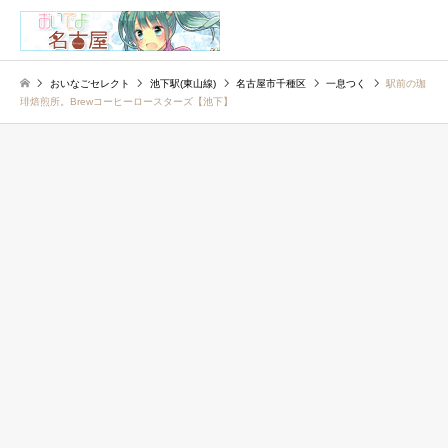
検索
おいなごセレクト
池下駅(東山線)
名古屋市千種区
一息つく
駅前の珈
琲焙煎所。Brewコーヒーロースターズ【池下】