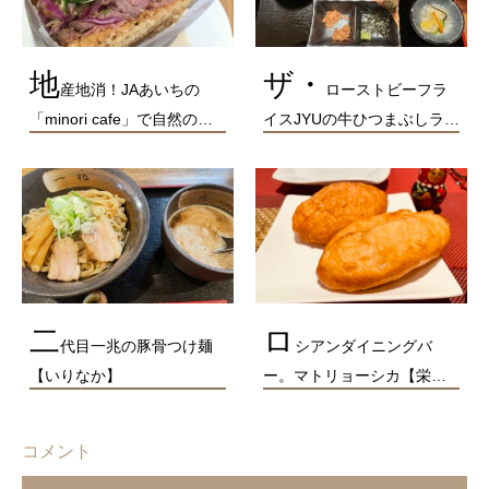
地
ザ・
産地消！JAあいちの
ローストビーフラ
「minori cafe」で自然の…
イスJYUの牛ひつまぶしラ…
二
ロ
代目一兆の豚骨つけ麺
シアンダイニングバ
【いりなか】
ー。マトリョーシカ【栄…
コメント