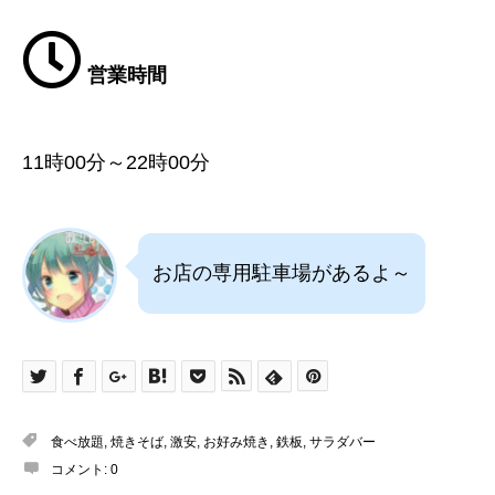
営業時間
11時00分～22時00分
お店の専用駐車場があるよ～
食べ放題
,
焼きそば
,
激安
,
お好み焼き
,
鉄板
,
サラダバー
コメント:
0