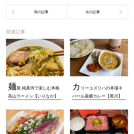
関連記事
麺
カ
屋 純真侍で楽しむ本格
リーユズリハの本場ネ
高山ラーメン【いりなか】
パール薬膳カレー【黒川】