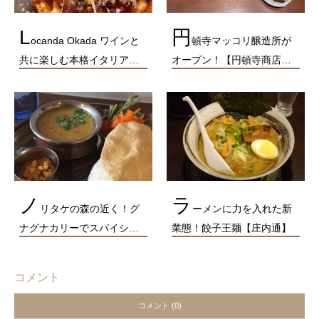
L
円
ocanda Okada ワインと
頓寺マッコリ醸造所が
共に楽しむ本格イタリア…
オープン！【円頓寺商店…
ノ
ラ
リタケの森の近く！グ
ーメンに力を入れた新
ナグナカリーでスパイシ…
業態！餃子王麺【庄内通】
コメント
コメント (0)