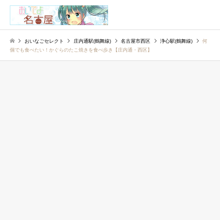
検索
おいなごセレクト
庄内通駅(鶴舞線)
名古屋市西区
浄心駅(鶴舞線)
何
個でも食べたい！かぐらのたこ焼きを食べ歩き【庄内通・西区】