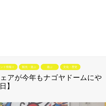
ベント情報☆
観光・遊ぶ
遊ぶ
文化・歴史
フェアが今年もナゴヤドームにや
0日】