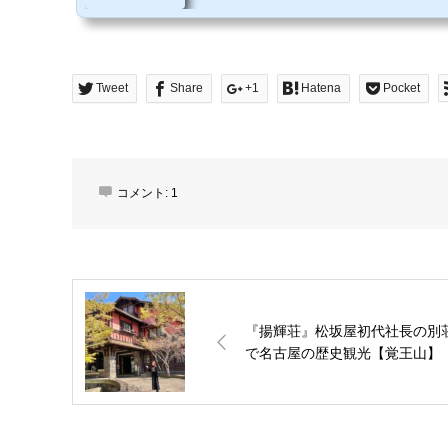
Tweet
Share
+1
Hatena
Pocket
コメント:
1
『揚輝荘』松坂屋初代社長の別
で名古屋の歴史観光【覚王山】