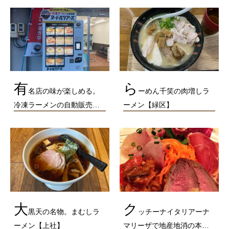
有
ら
名店の味が楽しめる。
ーめん千笑の肉増しラ
冷凍ラーメンの自動販売…
ーメン【緑区】
大
ク
黒天の名物。まむしラ
ッチーナイタリアーナ
ーメン【上社】
マリーザで地産地消の本…