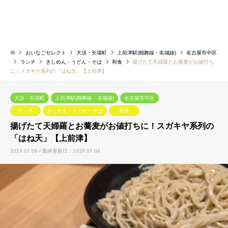
おいなごセレクト
大須・矢場町
上前津駅(鶴舞線・名城線)
名古屋市中区
ランチ
きしめん・うどん・そば
和食
揚げたて天婦羅とお蕎麦がお値打ち
に！スガキヤ系列の「はね天」【上前津】
大須・矢場町
上前津駅(鶴舞線・名城線)
名古屋市中区
ランチ
きしめん・うどん・そば
和食
揚げたて天婦羅とお蕎麦がお値打ちに！スガキヤ系列の
「はね天」【上前津】
2019.07.06 / 最終更新日：2019.07.04