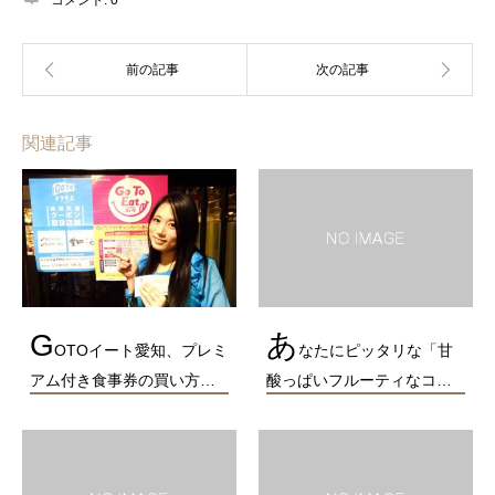
コメント:
0
関連記事
G
あ
OTOイート愛知、プレミ
なたにピッタリな「甘
アム付き食事券の買い方…
酸っぱいフルーティなコ…