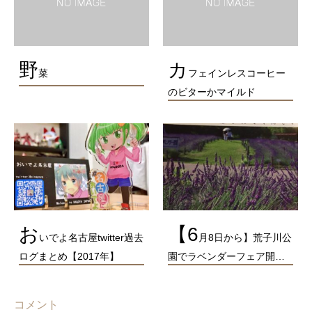
野
カ
菜
フェインレスコーヒー
のビターかマイルド
お
【6
いでよ名古屋twitter過去
月8日から】荒子川公
ログまとめ【2017年】
園でラベンダーフェア開…
コメント