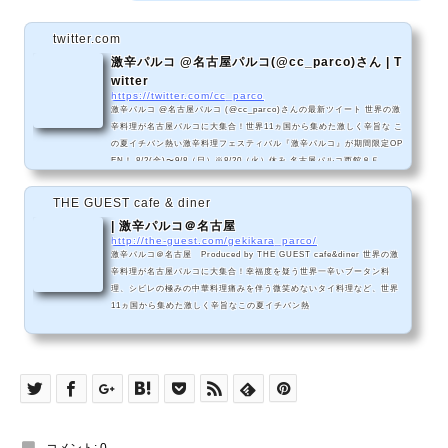
twitter.com
激辛パルコ @名古屋パルコ(@cc_parco)さん | T
witter
https://twitter.com/cc_parco
激辛パルコ @名古屋パルコ (@cc_parco)さんの最新ツイート 世界の激
辛料理が名古屋パルコに大集合！世界11ヵ国から集めた激しく辛旨な こ
の夏イチバン熱い激辛料理フェスティバル『激辛パルコ』が期間限定OP
EN！ 8/2(金)〜9/8（日）※8/20（火）休み 名古屋パルコ西館８Ｆ
THE GUEST cafe & diner
| 激辛パルコ＠名古屋
http://the-guest.com/gekikara_parco/
激辛パルコ＠名古屋 Produced by THE GUEST cafe&diner 世界の激
辛料理が名古屋パルコに大集合！幸福度を疑う世界一辛いブータン料
理、シビレの極みの中華料理痛みを伴う微笑めないタイ料理など、世界
11ヵ国から集めた激しく辛旨なこの夏イチバン熱