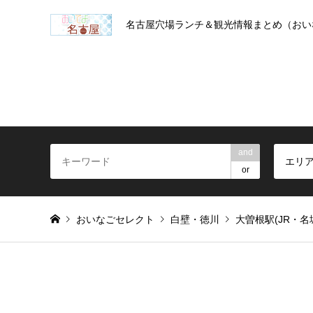
名古屋穴場ランチ＆観光情報まとめ（おい
and
エリ
or
おいなごセレクト
白壁・徳川
大曽根駅(JR・