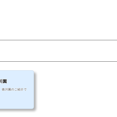
川園
、徳川園のご紹介で