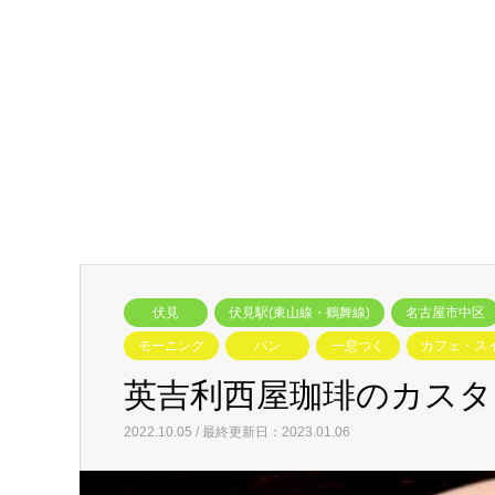
伏見
伏見駅(東山線・鶴舞線)
名古屋市中区
モーニング
パン
一息つく
カフェ・ス
英吉利西屋珈琲のカスタ
2022.10.05 / 最終更新日：2023.01.06