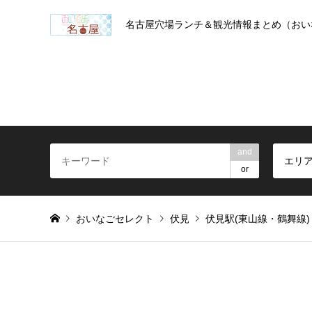
名古屋穴場ランチ＆観光情報まとめ（おい
and
エリ
or
おいなごセレクト
伏見
伏見駅(東山線・鶴舞線)