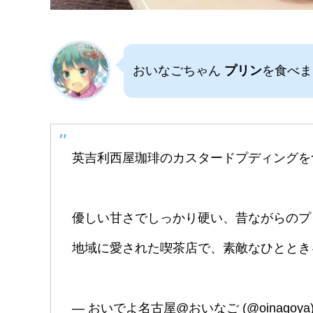
おいなごちゃん
プリン
を食べま
英吉利西屋珈琲のカスタードプディングを
優しい甘さでしっかり硬い、昔ながらのプ
地域に愛された喫茶店で、素敵なひととき
— おいでよ名古屋@おいなご (@oinagoya