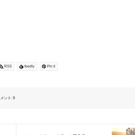
RSS
feedly
Pin it
メント:
0