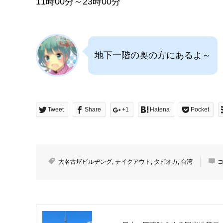
11時00分～23時00分
地下一階の奥の方にあるよ～
Tweet
Share
+1
Hatena
Pocket
大名古屋ビルヂング
,
テイクアウト
,
タピオカ
,
台湾
コ